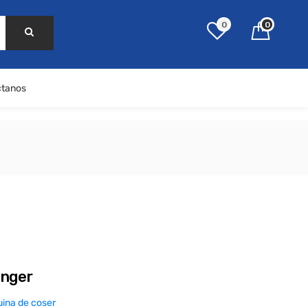
0
0
ctanos
inger
ina de coser